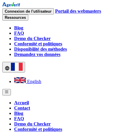
Portail des webmasters
Connexion de l'utilisateur
Ressources
Blog
FAQ
Demo du Checker
Conformité et politiques
Disponibilité des méthodes
Demandez vos données
English
Accueil
Contact
Blog
FAQ
Demo du Checker
Conformité et politiques